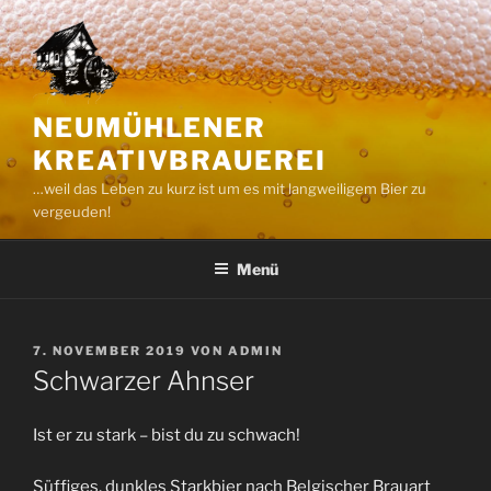
Zum
Inhalt
springen
NEUMÜHLENER
KREATIVBRAUEREI
…weil das Leben zu kurz ist um es mit langweiligem Bier zu
vergeuden!
Menü
VERÖFFENTLICHT
7. NOVEMBER 2019
VON
ADMIN
AM
Schwarzer Ahnser
Ist er zu stark – bist du zu schwach!
Süffiges, dunkles Starkbier nach Belgischer Brauart