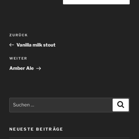
Beitragsnavigation
Vorheriger
ZURÜCK
Beitrag
Vanilla milk stout
Nächster
WEITER
Beitrag
Amber Ale
Suchen
Suche
nach:
NEUESTE BEITRÄGE