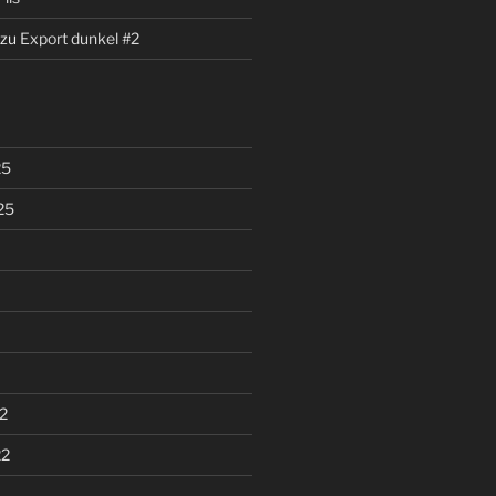
zu
Export dunkel #2
25
25
2
22