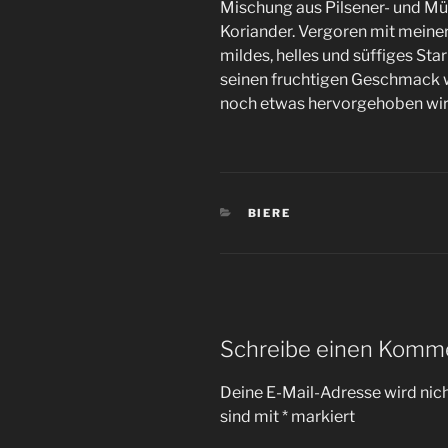
Mischung aus Pilsener- und M
Koriander. Vergoren mit meiner
mildes, helles und süffiges Star
seinen fruchtigen Geschmack 
noch etwas hervorgehoben wird
KATEGORIEN
BIERE
Schreibe einen Komm
Deine E-Mail-Adresse wird nicht
sind mit
*
markiert