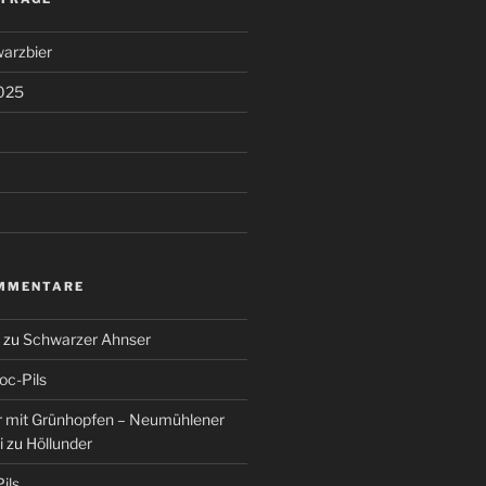
arzbier
025
MMENTARE
zu
Schwarzer Ahnser
oc-Pils
r mit Grünhopfen – Neumühlener
i
zu
Höllunder
ils