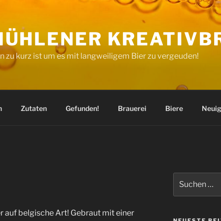
ÜHLENER KREATIVB
 zu kurz ist um es mit langweiligem Bier zu vergeuden!
n
Zutaten
Gefunden!
Brauerei
Biere
Neuig
Suchen
nach:
r auf belgische Art! Gebraut mit einer
NEUESTE BE