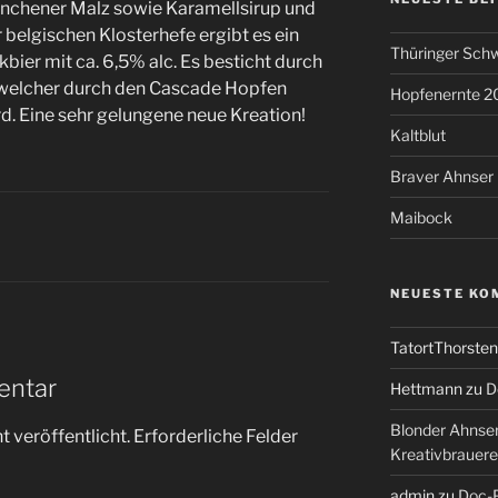
ünchener Malz sowie Karamellsirup und
 belgischen Klosterhefe ergibt es ein
Thüringer Schw
kbier mit ca. 6,5% alc. Es besticht durch
welcher durch den Cascade Hopfen
Hopfenernte 2
. Eine sehr gelungene neue Kreation!
Kaltblut
Braver Ahnser
Maibock
NEUESTE KO
TatortThorsten
entar
Hettmann
zu
D
Blonder Ahnse
 veröffentlicht.
Erforderliche Felder
Kreativbrauere
admin
zu
Doc-P