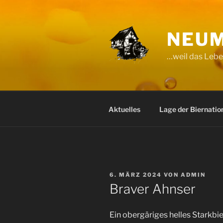
Zum
Inhalt
springen
NEUM
…weil das Leben
Aktuelles
Lage der Biernatio
VERÖFFENTLICHT
6. MÄRZ 2024
VON
ADMIN
AM
Braver Ahnser
Ein obergäriges helles Starkbie