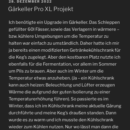
VERÖFFENTLICHT
28. DEZEMBER 2022
AM
Gärkeller Pro XL Projekt
Ich benötigte ein Upgrade im Gärkeller. Das Schleppen
gefüllter 60l Fässer, sowie das Verlagern in wärmere –
bzw. kühlere Umgebungen um die Temperatur zu
halten war einfach zu umständlich. Daher hatte ich mir
ja bereits einen modifizierten Getränkekühlschrank für
die Keg’s zugelegt. Aber den kostbaren Platz nutzte ich
ebenfalls für die Fermentation, vor allem im Sommer
um Pils zu brauen. Aber auch im Winter um die
Temperatur etwas anzuheben. (Ja – ein Kühlschrank
kann auch heizen: Beleuchtung und Lüfter erzeugen
Wärme die aufgrund der guten Isolierung zu einer
Temperaturerhöhung führen). So passierte es im
Winter, dass ich im Kühlschrank meine aktuelle Gärung
durchführte und meine Keg’s draußen standen. Dann
wurde es zu warm und ich musste den Kühlschrank
wieder zum Kühlen nutzen. Nur wo lässt man dann die