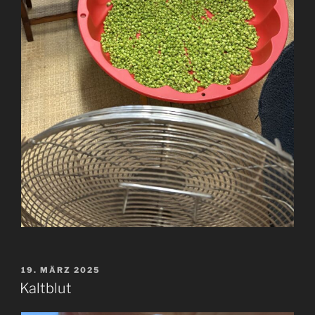
VERÖFFENTLICHT
19. MÄRZ 2025
AM
Kaltblut