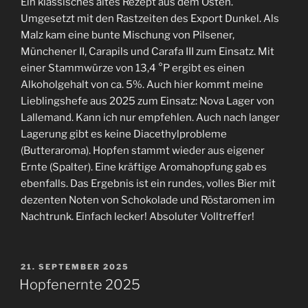
Ein klassisches altes Rezept aus dem Osten.
Umgesetzt mit den Rastzeiten des Export Dunkel. Als
Malz kam eine bunte Mischung von Pilsener,
Münchener II, Carapils und Carafa III zum Einsatz. Mit
einer Stammwürze von 13,4 °P ergibt es einen
Alkoholgehalt von ca. 5%. Auch hier kommt meine
Lieblingshefe aus 2025 zum Einsatz: Nova Lager von
Lallemand. Kann ich nur empfehlen. Auch nach langer
Lagerung gibt es keine Diacethylprobleme
(Butteraroma). Hopfen stammt wieder aus eigener
Ernte (Spalter). Eine kräftige Aromahopfung gab es
ebenfalls. Das Ergebnis ist ein rundes, volles Bier mit
dezenten Noten von Schokolade und Röstaromen im
Nachtrunk. Einfach lecker! Absoluter Volltreffer!
VERÖFFENTLICHT
21. SEPTEMBER 2025
AM
Hopfenernte 2025