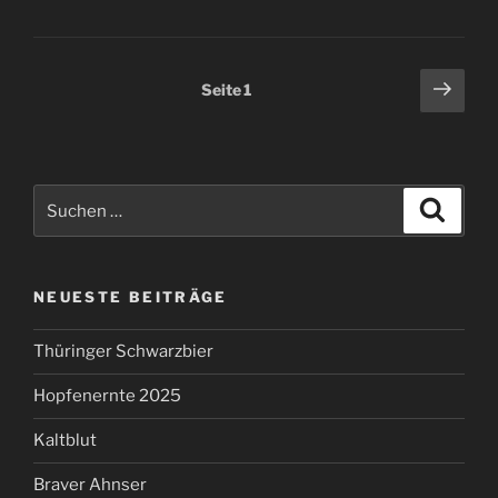
Seitennummerierung
Näch
Seite
1
Seit
der
Beiträge
Suchen
Suche
nach:
NEUESTE BEITRÄGE
Thüringer Schwarzbier
Hopfenernte 2025
Kaltblut
Braver Ahnser