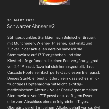
VERÖFFENTLICHT
30. MÄRZ 2023
AM
Schwarzer Ahnser #2
Süffiges, dunkles Starkbier nach Belgischer Brauart
mit Münchener-, Wiener-, Pilsener, Röst-malz und
Zucker. In der aktuellen Version habe ich die
Stammwürze auf 17°P angehoben und eine
Klosterhefe gefunden die einen Restvergärungsgrad
von 2,4°P packt. Dazu hat sich herausgestellt, dass
Cascade Hopfen einfach perfekt zu diesem Bier passt.
Dieses Starkbier besticht durch ein klassisches, mild-
fruchtiges Hopfenaroma mit leicht lakritzig-
medizinischem Abtrunk. Voller Oberkörper, mit einer
Stammwürze von 17°P passt er zu deftigem Essen
oder zum Abschluss eines erfolgreichen Tages.
Obergärig gereift mit einem Alkoholgehalt von ca. 8%!