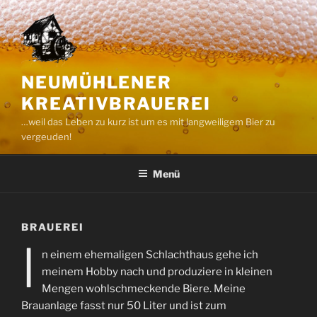
Zum
Inhalt
springen
NEUMÜHLENER
KREATIVBRAUEREI
…weil das Leben zu kurz ist um es mit langweiligem Bier zu
vergeuden!
Menü
BRAUEREI
I
n einem ehemaligen Schlachthaus gehe ich
meinem Hobby nach und produziere in kleinen
Mengen wohlschmeckende Biere. Meine
Brauanlage fasst nur 50 Liter und ist zum