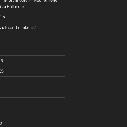
r mit Grünhopfen – Neumühlener
i
zu
Höllunder
ils
zu
Export dunkel #2
25
25
2