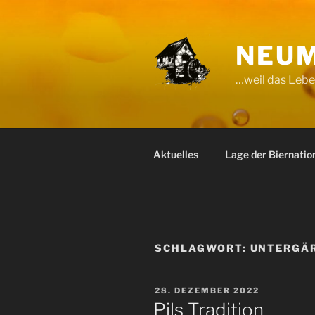
Zum
Inhalt
springen
NEUM
…weil das Leben
Aktuelles
Lage der Biernatio
SCHLAGWORT:
UNTERGÄ
VERÖFFENTLICHT
28. DEZEMBER 2022
AM
Pils Tradition