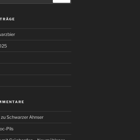
ITRÄGE
arzbier
025
MMENTARE
zu
Schwarzer Ahnser
oc-Pils