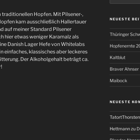
m traditionellen Hopfen. Mit Pilsener-,
NEUESTE BE
Hopfen kam ausschließlich Hallertauer
nd auf meiner Standard Pilsener
Thüringer Schw
ch hier etwas weniger Karamalz als
ine Danish Lager Hefe von Whitelabs
Hopfenernte 2
in einfaches, klassisches aber leckeres
Kaltblut
itterung. Der Alkoholgehalt beträgt ca.
!
Braver Ahnser
Maibock
NEUESTE KO
TatortThorsten
Hettmann
zu
D